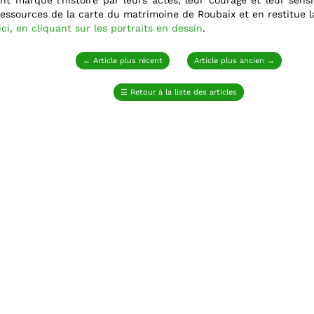
t marqué l'histoire par leurs actes, leur courage et leur sensib
 ressources de la carte du matrimoine de Roubaix et en restitue la
ici, en cliquant sur les portraits en dessin
.
←
Article plus récent
Article plus ancien
→
☰
Retour à la liste des articles