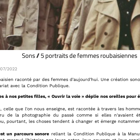
Sons // 5 portraits de femmes roubaisiennes
1/07/2022
aisien raconté par des femmes d'aujourd'hui. Une création sono
riat avec la Condition Publique.
à nos petites filles, « Ouvrir la voie » déplie nos oreilles pour 
de, celle que l'on nous enseigne, est racontée à travers les hom
u de la photographie du passé comme si elles n'avaient ét
peu, pourtant, les choses tendent à changer et émerge notammen
 est un parcours sonore
reliant la Condition Publique à la Man