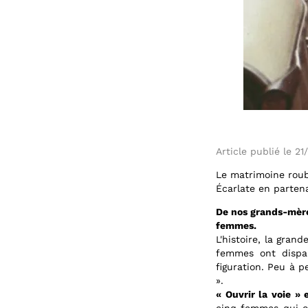
Article publié le 2
Le matrimoine roub
Écarlate en partena
De nos grands-mères 
femmes.
L'histoire, la gran
femmes ont dispar
figuration. Peu à 
».
« Ouvrir la voie »