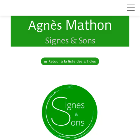
Mathon
Agnès
Signes & Sons
☰
Retour à la liste des articles