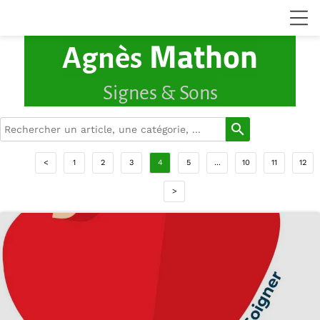
Mathon
Agnès
Signes & Sons
search
<
1
2
3
4
5
...
10
11
12
>