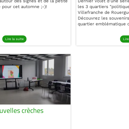
autour des signes et de la petite
Dernier volet d'une sér
 pour cet automne ;-)!
les 3 quartiers "politique
Villefranche de Rouergu
Découvrez les souvenirs
quartier emblématique de
Lire la suite
Lire
uvelles crèches