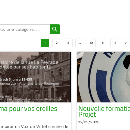
search
1
2
3
...
10
11
12
>
ma pour vos oreilles
Nouvelle formatio
Projet
15/05/2026
 le cinéma Vox de Villefranche de