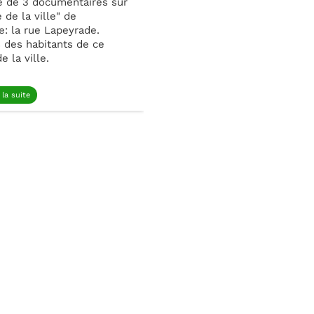
ie de 3 documentaires sur
 de la ville" de
e: la rue Lapeyrade.
 des habitants de ce
 la ville.
 la suite