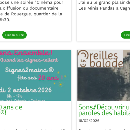
pose une soirée "Cinéma pour
J'ai eu le grand plaisir
la diffusion du documentaire
Les Minis Pandas à Cagn
he de Rouergue, quartier de la
8h30.
Lire la suite
Lire
0 ans de
Sons//Découvrir un
®!
paroles des habit
16/02/2026